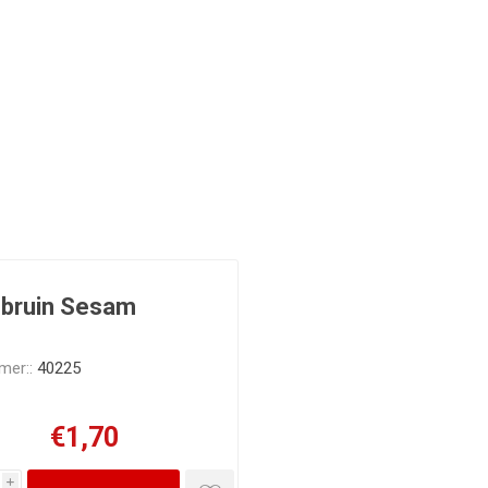
bruin Sesam
mer::
40225
€1,70
i