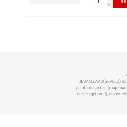
h
SESAMZAAD(GEPELD),GERS
plantaardige olie (raapzaad
suiker (gebrand), enzyme