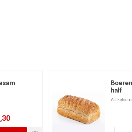
Sesam
Boeren
half
Artikelnum
,30