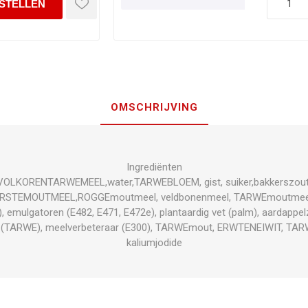
OMSCHRIJVING
Ingrediënten
VOLKORENTARWEMEEL,water,TARWEBLOEM, gist, suiker,bakkerszout
TEMOUTMEEL,ROGGEmoutmeel, veldbonenmeel, TARWEmoutmeel, a
), emulgatoren (E482, E471, E472e), plantaardig vet (palm), aardappel
n (TARWE), meelverbeteraar (E300), TARWEmout, ERWTENEIWIT, TA
kaliumjodide