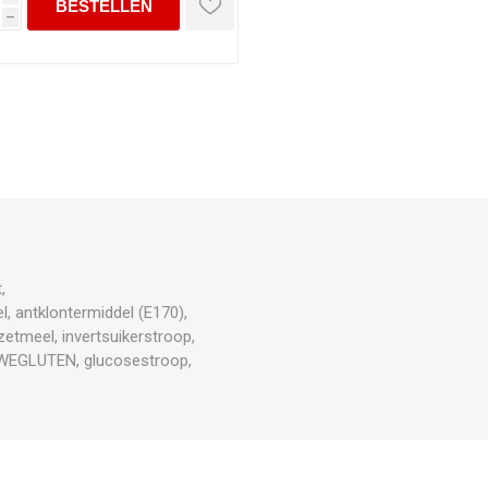
h
,
ntklontermiddel (E170),
zetmeel, invertsuikerstroop,
RWEGLUTEN, glucosestroop,