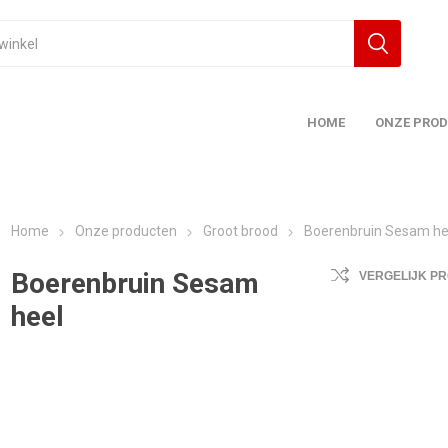
HOME
ONZE PRO
Home
Onze producten
Groot brood
Boerenbruin Sesam he
Boerenbruin Sesam
VERGELIJK P
heel