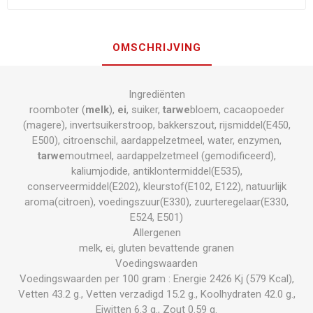
OMSCHRIJVING
Ingrediënten
roomboter (
melk
),
ei
, suiker,
tarwe
bloem, cacaopoeder
(magere), invertsuikerstroop, bakkerszout, rijsmiddel(E450,
E500), citroenschil, aardappelzetmeel, water, enzymen,
tarwe
moutmeel, aardappelzetmeel (gemodificeerd),
kaliumjodide, antiklontermiddel(E535),
conserveermiddel(E202), kleurstof(E102, E122), natuurlijk
aroma(citroen), voedingszuur(E330), zuurteregelaar(E330,
E524, E501)
Allergenen
melk, ei, gluten bevattende granen
Voedingswaarden
Voedingswaarden per 100 gram : Energie 2426 Kj (579 Kcal),
Vetten 43.2 g., Vetten verzadigd 15.2 g., Koolhydraten 42.0 g.,
Eiwitten 6.3 g., Zout 0.59 g.