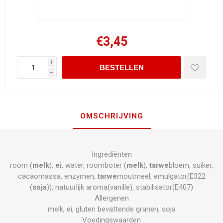
€3,45
i
h
OMSCHRIJVING
Ingrediënten
room (
melk
),
ei
, water, roomboter (
melk
),
tarwe
bloem, suiker,
cacaomassa, enzymen,
tarwe
moutmeel, emulgator(E322
(
soja
)), natuurlijk aroma(vanille), stabilisator(E407)
Allergenen
melk, ei, gluten bevattende granen, soja
Voedingswaarden