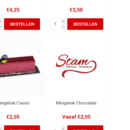
€4,25
€3,50
i
i
h
h
inigebak Cassis
Minigebak Chocolade
€2,05
Vanaf €2,05
i
i