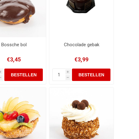
Bossche bol
Chocolade gebak
€3,45
€3,99
i
i
h
h