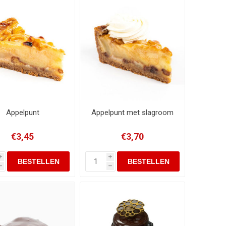
Appelpunt
Appelpunt met slagroom
€3,45
€3,70
i
i
h
h