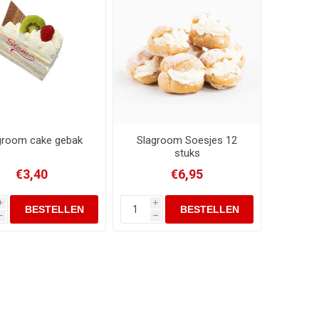
groom cake gebak
Slagroom Soesjes 12
stuks
€3,40
€6,95
i
i
h
h