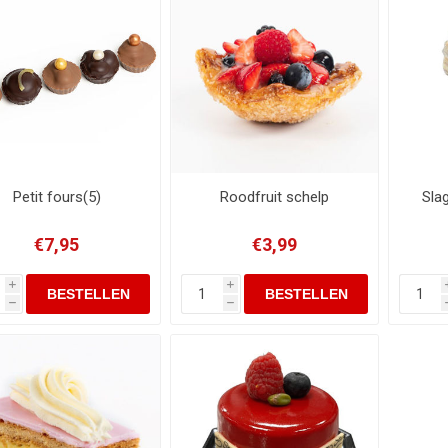
Petit fours(5)
Roodfruit schelp
Sla
€7,95
€3,99
i
i
h
h