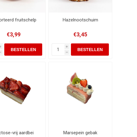
rteerd fruitschelp
Hazelnootschuim
€3,99
€3,45
i
i
h
h
tose-vrij aardbei
Marsepein gebak