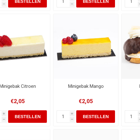
h
h
Minigebak Citroen
Minigebak Mango
€2,05
€2,05
i
i
h
h