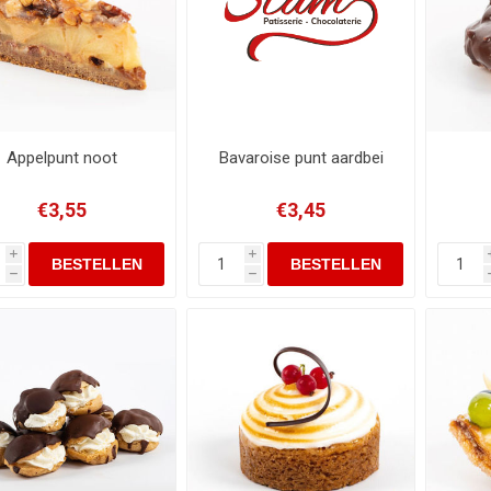
Appelpunt noot
Bavaroise punt aardbei
€3,55
€3,45
i
i
h
h