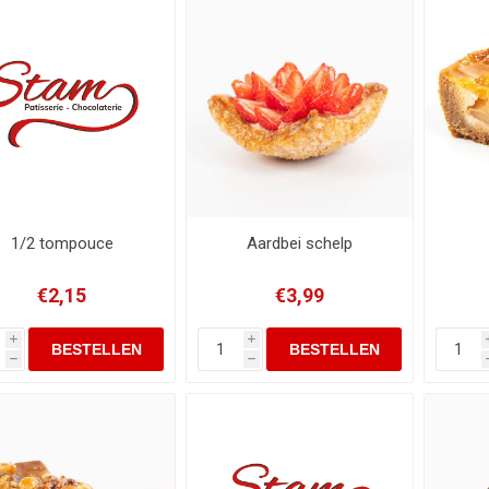
1/2 tompouce
Aardbei schelp
€2,15
€3,99
i
i
h
h