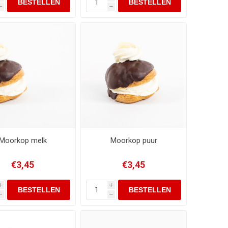
h
h
Moorkop melk
Moorkop puur
€3,45
€3,45
i
i
h
h