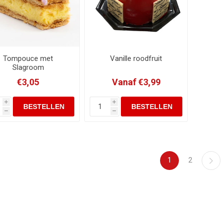
Tompouce met
Vanille roodfruit
Slagroom
€3,05
Vanaf €3,99
i
i
h
h
1
2