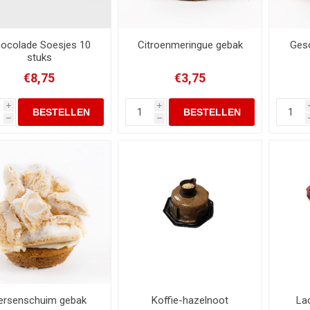
ocolade Soesjes 10
Citroenmeringue gebak
Geso
stuks
€8,75
€3,75
i
i
h
h
ersenschuim gebak
Koffie-hazelnoot
Lac