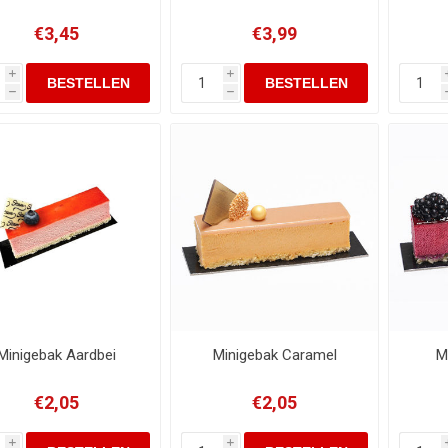
€3,45
€3,99
i
i
h
h
Minigebak Aardbei
Minigebak Caramel
M
€2,05
€2,05
i
i