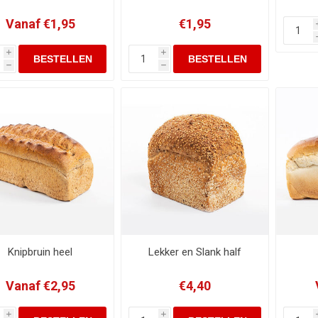
Vanaf €1,95
€1,95
i
i
h
h
Knipbruin heel
Lekker en Slank half
Vanaf €2,95
€4,40
i
i