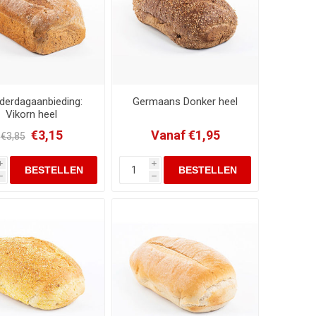
derdagaanbieding:
Germaans Donker heel
Vikorn heel
€3,15
Vanaf €1,95
€3,85
i
i
h
h