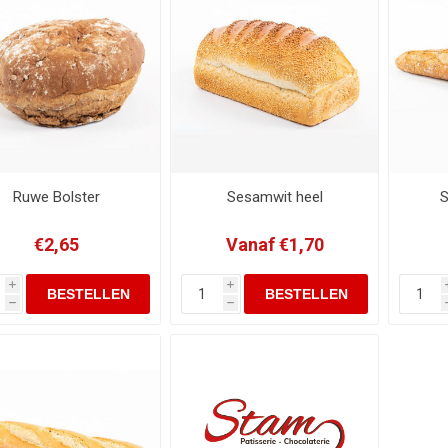
Ruwe Bolster
Sesamwit heel
S
€2,65
Vanaf €1,70
i
i
h
h