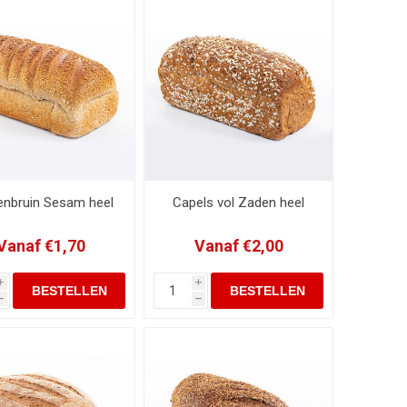
enbruin Sesam heel
Capels vol Zaden heel
Vanaf €1,70
Vanaf €2,00
i
i
h
h