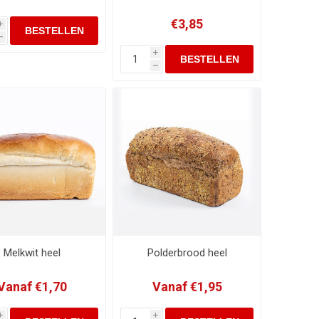
€3,85
i
h
i
h
Melkwit heel
Polderbrood heel
Vanaf €1,70
Vanaf €1,95
i
i