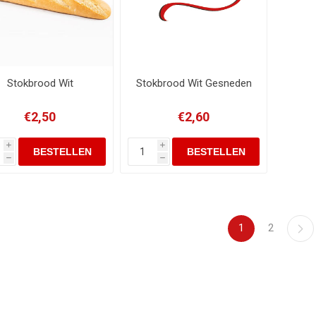
Stokbrood Wit
Stokbrood Wit Gesneden
€2,50
€2,60
i
i
h
h
1
2