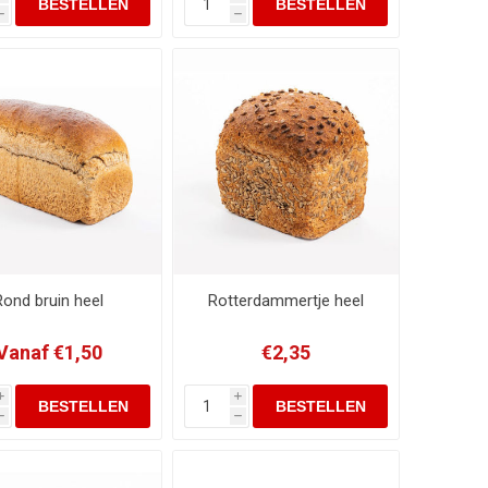
h
h
Rond bruin heel
Rotterdammertje heel
Vanaf €1,50
€2,35
i
i
h
h