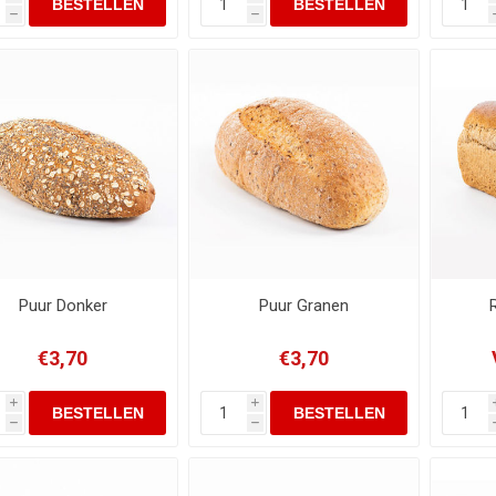
h
h
Puur Donker
Puur Granen
€3,70
€3,70
i
i
h
h