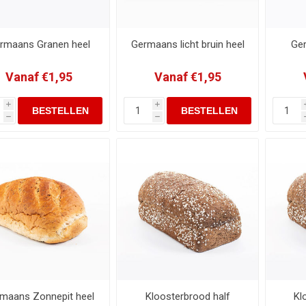
rmaans Granen heel
Germaans licht bruin heel
Ger
Vanaf €1,95
Vanaf €1,95
i
i
h
h
maans Zonnepit heel
Kloosterbrood half
Kl