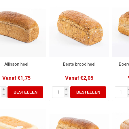
Allinson heel
Beste brood heel
Boer
Vanaf €1,75
Vanaf €2,05
i
i
h
h