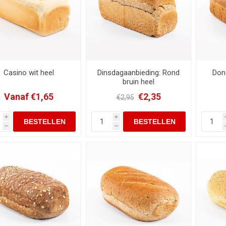
Casino wit heel
Dinsdagaanbieding: Rond
Don
bruin heel
Vanaf €1,65
€2,35
€2,95
i
i
h
h