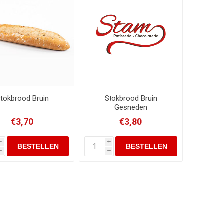
tokbrood Bruin
Stokbrood Bruin
Gesneden
€3,70
€3,80
i
i
h
h