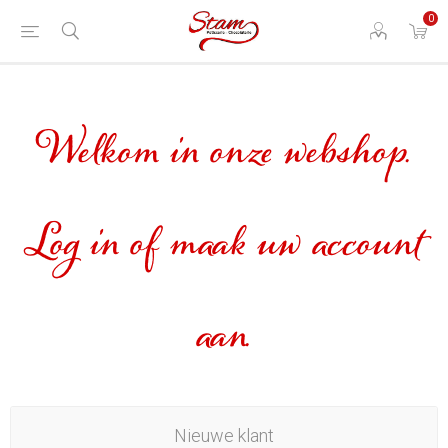
0
Welkom in onze webshop.
Log in of maak uw account
aan.
Nieuwe klant