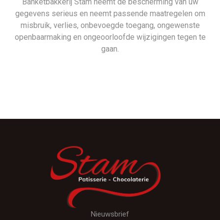
Banketbakkerij Stam neemt de bescherming van uw
gegevens serieus en neemt passende maatregelen om
misbruik, verlies, onbevoegde toegang, ongewenste
openbaarmaking en ongeoorloofde wijzigingen tegen te
gaan.
Nieuwsbrief