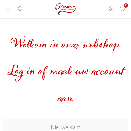
0
Welkom in onze webshop.
Log in of maak uw account
aan.
Nieuwe klant