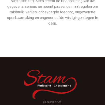
Banketbakkerij Stam neemt de bescherming van uw
gegevens serieus en neemt passende maatregelen om
misbruik, verlies, onbevoegde toegang, ongewenste
openbaarmaking en ongeoorloofde wijzigingen tegen te
gaan.
Nieuwsbrief