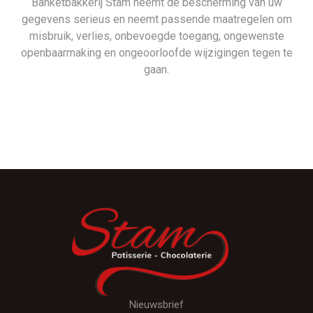
Banketbakkerij Stam neemt de bescherming van uw
gegevens serieus en neemt passende maatregelen om
misbruik, verlies, onbevoegde toegang, ongewenste
openbaarmaking en ongeoorloofde wijzigingen tegen te
gaan.
Nieuwsbrief