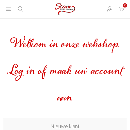
0
Welkom in onze webshop.
Log in of maak uw account
aan.
Nieuwe klant