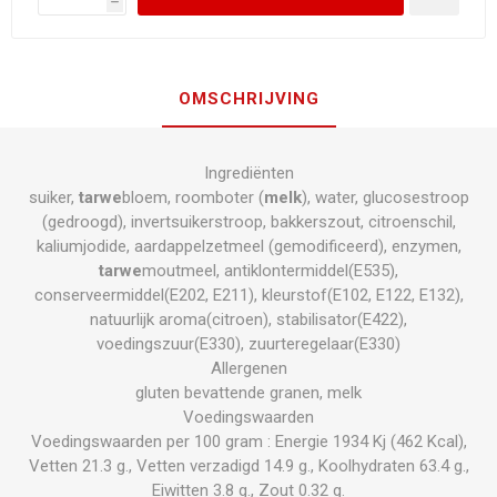
h
OMSCHRIJVING
Ingrediënten
suiker,
tarwe
bloem, roomboter (
melk
), water, glucosestroop
(gedroogd), invertsuikerstroop, bakkerszout, citroenschil,
kaliumjodide, aardappelzetmeel (gemodificeerd), enzymen,
tarwe
moutmeel, antiklontermiddel(E535),
conserveermiddel(E202, E211), kleurstof(E102, E122, E132),
natuurlijk aroma(citroen), stabilisator(E422),
voedingszuur(E330), zuurteregelaar(E330)
Allergenen
gluten bevattende granen, melk
Voedingswaarden
Voedingswaarden per 100 gram : Energie 1934 Kj (462 Kcal),
Vetten 21.3 g., Vetten verzadigd 14.9 g., Koolhydraten 63.4 g.,
Eiwitten 3.8 g., Zout 0.32 g.