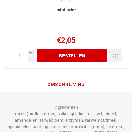
mini print
€2,05
i
h
OMSCHRIJVING
Ingrediënten
room (
melk
), citroen, suiker, gelatine,
ei
-eiwit,
ei
geel,
amandelen
,
tarwe
bloem, enzymen,
tarwe
moutmeel,
rijsmiddelen, aardappelzetmeel, roomboter (
melk
), dextrose,