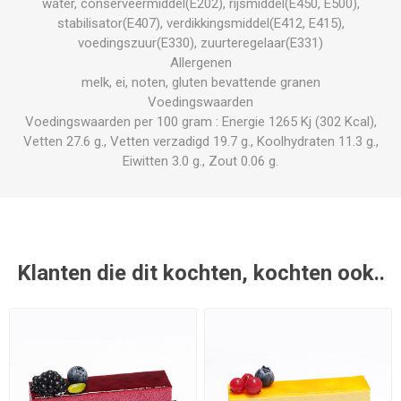
water, conserveermiddel(E202), rijsmiddel(E450, E500),
stabilisator(E407), verdikkingsmiddel(E412, E415),
voedingszuur(E330), zuurteregelaar(E331)
Allergenen
melk, ei, noten, gluten bevattende granen
Voedingswaarden
Voedingswaarden per 100 gram : Energie 1265 Kj (302 Kcal),
Vetten 27.6 g., Vetten verzadigd 19.7 g., Koolhydraten 11.3 g.,
Eiwitten 3.0 g., Zout 0.06 g.
Klanten die dit kochten, kochten ook..