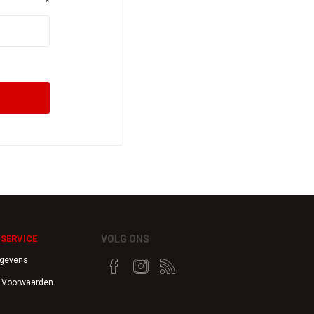
*
SERVICE
VOLG ONS
egevens
 Voorwaarden