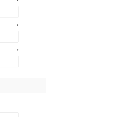
*
*
*