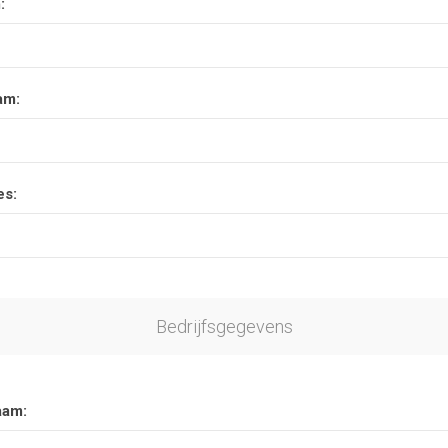
:
am:
es:
Bedrijfsgegevens
aam: