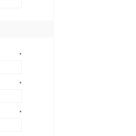
*
*
*