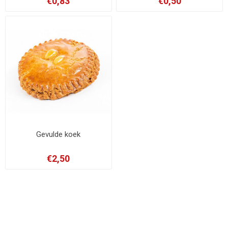
€0,83
€0,50
Gevulde koek
€2,50