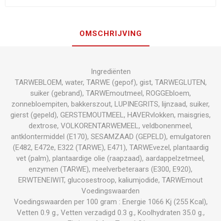
OMSCHRIJVING
Ingrediënten
TARWEBLOEM, water, TARWE (gepof), gist, TARWEGLUTEN,
suiker (gebrand), TARWEmoutmeel, ROGGEbloem,
zonnebloempiten, bakkerszout, LUPINEGRITS, lijnzaad, suiker,
gierst (gepeld), GERSTEMOUTMEEL, HAVERvlokken, maisgries,
dextrose, VOLKORENTARWEMEEL, veldbonenmeel,
antklontermiddel (E170), SESAMZAAD (GEPELD), emulgatoren
(E482, E472e, E322 (TARWE), E471), TARWEvezel, plantaardig
vet (palm), plantaardige olie (raapzaad), aardappelzetmeel,
enzymen (TARWE), meelverbeteraars (E300, E920),
ERWTENEIWIT, glucosestroop, kaliumjodide, TARWEmout
Voedingswaarden
Voedingswaarden per 100 gram : Energie 1066 Kj (255 Kcal),
Vetten 0.9 g., Vetten verzadigd 0.3 g., Koolhydraten 35.0 g.,