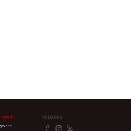
SERVICE
VOLG ONS
egevens