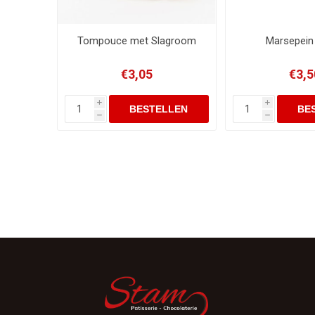
Tompouce met Slagroom
Marsepein
€3,05
€3,5
i
i
h
h