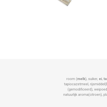
room (
melk
), suiker,
ei
,
t
tapiocazetmeel, rijsmiddel(
(gemodificeerd), weipoed
natuurlijk aroma(citroen), p