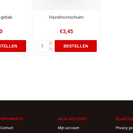
 gebak
Hazelnootschuim
0
€3,45
i
h
INFORMATIE
MIJN ACCOUNT
KLANTEN
Contact
Mijn account
Privacy g