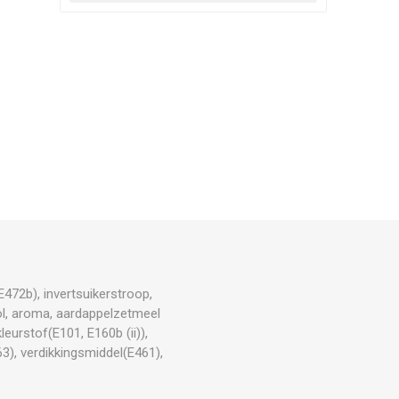
E472b), invertsuikerstroop,
hol, aroma, aardappelzetmeel
kleurstof(E101, E160b (ii)),
63), verdikkingsmiddel(E461),