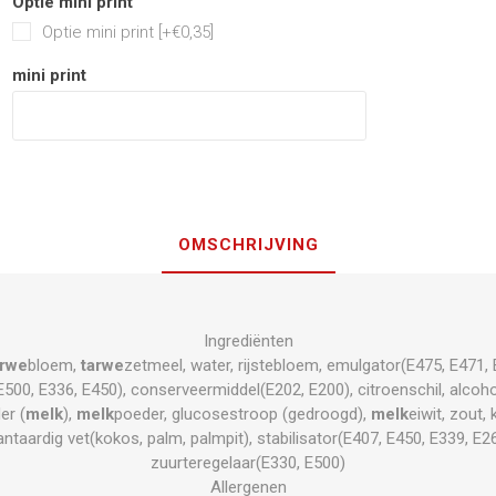
Optie mini print
Optie mini print [+€0,35]
mini print
OMSCHRIJVING
Ingrediënten
arwe
bloem,
tarwe
zetmeel, water, rijstebloem, emulgator(E475, E471, 
E500, E336, E450), conserveermiddel(E202, E200), citroenschil, alco
er (
melk
),
melk
poeder, glucosestroop (gedroogd),
melk
eiwit, zout, 
lantaardig vet(kokos, palm, palmpit), stabilisator(E407, E450, E339, E2
zuurteregelaar(E330, E500)
Allergenen