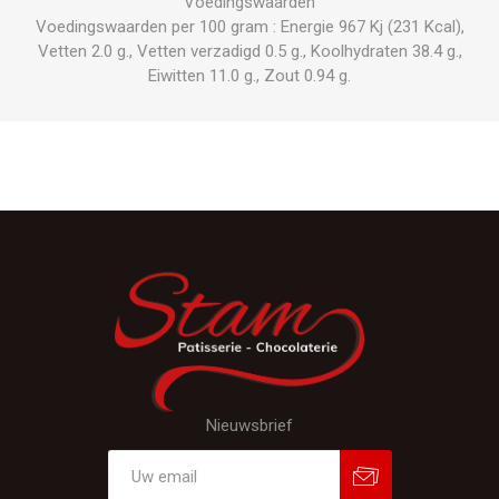
Voedingswaarden
Voedingswaarden per 100 gram : Energie 967 Kj (231 Kcal),
Vetten 2.0 g., Vetten verzadigd 0.5 g., Koolhydraten 38.4 g.,
Eiwitten 11.0 g., Zout 0.94 g.
Nieuwsbrief