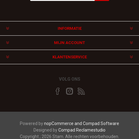
Aanmelden
Afmelden
INFORMATIE
MIJN ACCOUNT
KLANTENSERVICE
VOLG ONS
Powered by
nopCommerce and
Compad Software
Designed by
Compad Reclamestudio
Copyright ; 2026 Stam. Alle rechten voorbehouden.