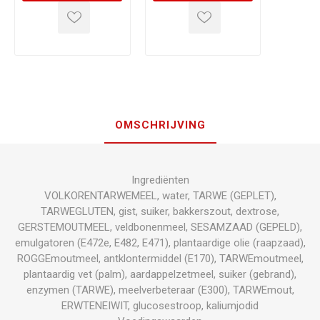
OMSCHRIJVING
Ingrediënten
VOLKORENTARWEMEEL, water, TARWE (GEPLET),
TARWEGLUTEN, gist, suiker, bakkerszout, dextrose,
GERSTEMOUTMEEL, veldbonenmeel, SESAMZAAD (GEPELD),
emulgatoren (E472e, E482, E471), plantaardige olie (raapzaad),
ROGGEmoutmeel, antklontermiddel (E170), TARWEmoutmeel,
plantaardig vet (palm), aardappelzetmeel, suiker (gebrand),
enzymen (TARWE), meelverbeteraar (E300), TARWEmout,
ERWTENEIWIT, glucosestroop, kaliumjodid