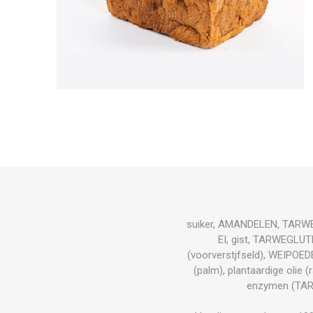
suiker, AMANDELEN, TARWEBLO
EI, gist, TARWEGLUT
(voorverstjfseld), WEIPOED
(palm), plantaardige olie
enzymen (TARW