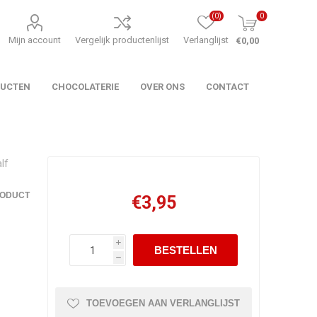
(0)
0
Mijn account
Vergelijk productenlijst
Verlanglijst
€0,00
DUCTEN
CHOCOLATERIE
OVER ONS
CONTACT
lf
RODUCT
€3,95
i
h
TOEVOEGEN AAN VERLANGLIJST