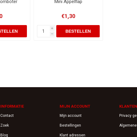
oomboter
Mini Appelflap
0
€1,30
i
h
INFORMATIE
MIJN ACCOUNT
KLANTEN
Contact
Mijn account
Privacy g
Zoek
Bestellingen
Algemene
Blog
Klant adressen