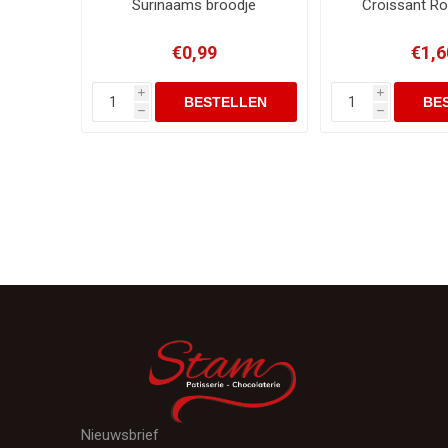
Surinaams broodje
Croissant R
€0,99
€1,6
i
i
h
h
Nieuwsbrief