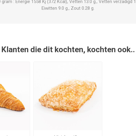
am : Energie 1558 Kj (372 Kcal), Vetten 13.0 g., Vetten verzadigd 1.
Eiwitten 9.0 g., Zout 0.28 g.
Klanten die dit kochten, kochten ook..