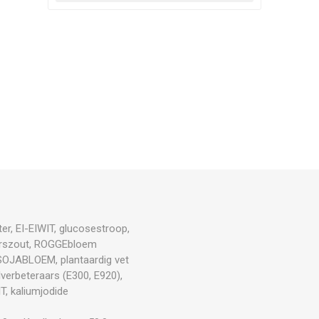
er, EI-EIWIT, glucosestroop,
kerszout, ROGGEbloem
 SOJABLOEM, plantaardig vet
verbeteraars (E300, E920),
, kaliumjodide