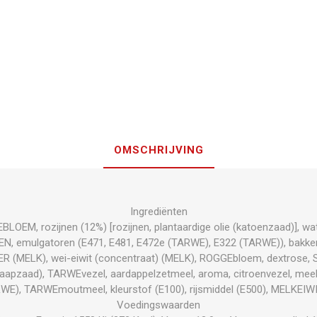
OMSCHRIJVING
Ingrediënten
EM, rozijnen (12%) [rozijnen, plantaardige olie (katoenzaad)], wat
EN, emulgatoren (E471, E481, E472e (TARWE), E322 (TARWE)), bak
ER (MELK), wei-eiwit (concentraat) (MELK), ROGGEbloem, dextrose,
 (raapzaad), TARWEvezel, aardappelzetmeel, aroma, citroenvezel, meel
E), TARWEmoutmeel, kleurstof (E100), rijsmiddel (E500), MELKEIWIT
Voedingswaarden