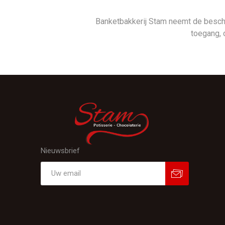
Banketbakkerij Stam neemt de besc
toegang, 
Nieuwsbrief
Aanmelden
Afmelden