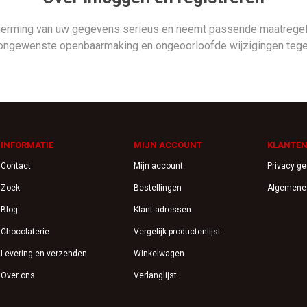
herming van uw gegevens serieus en neemt passende maatregele
ongewenste openbaarmaking en ongeoorloofde wijzigingen tege
INFORMATIE
MIJN ACCOUNT
KLANTEN
Contact
Mijn account
Privacy g
Zoek
Bestellingen
Algemene
Blog
Klant adressen
Chocolaterie
Vergelijk productenlijst
Levering en verzenden
Winkelwagen
Over ons
Verlanglijst