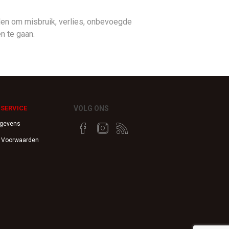
n om misbruik, verlies, onbevoegde
n te gaan.
SERVICE
VOLG ONS
egevens
 Voorwaarden