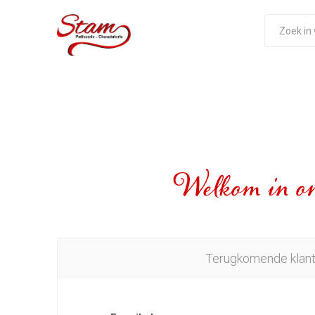
Welkom in on
Terugkomende klan