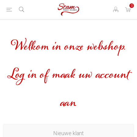
0
Welkom in onze webshop.
Log in of maak uw account
aan.
Nieuwe klant