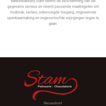
Banketbakkerij Stam neemt de bescherming van uw
gegevens serieus en neemt passende maatregelen om
misbruik, verlies, onbevoegde toegang, ongewenste
openbaarmaking en ongeoorloofde wijzigingen tegen te
gaan.
Nieuwsbrief