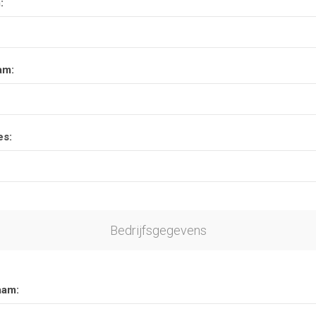
:
am:
es:
Bedrijfsgegevens
aam: