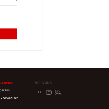
*
SERVICE
VOLG ONS
egevens
 Voorwaarden