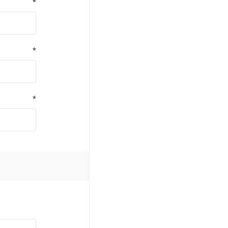
*
*
*