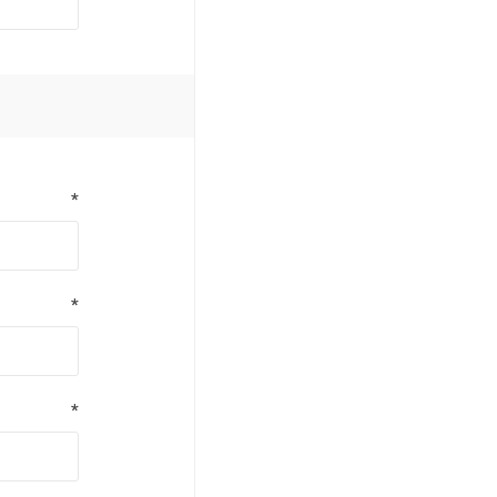
*
*
*